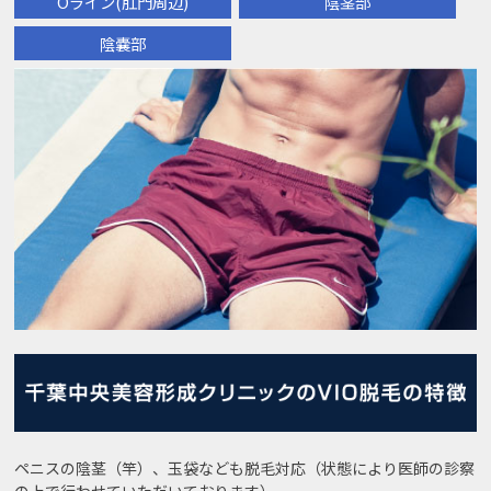
Oライン(肛門周辺)
陰茎部
陰嚢部
ペニスの陰茎（竿）、玉袋なども脱毛対応（状態により医師の診察
の上で行わせていただいております）。