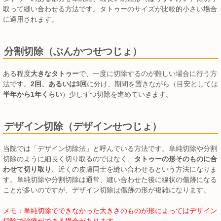
取って縫い合わせる方法です。タトゥーのサイズが比較的小さい場合
に適用されます。
分割切除（ぶんかつせつじょ）
ある程度
大きなタトゥー
で、一度に切除するのが難しい場合に行う方
法です。
2回、あるいは3回
に分け、期間を置きながら（目安としては
半年から1年くらい
）少しずつ切除を進めていきます。
デザイン切除（デザインせつじょ）
当院では「デザイン切除法」と呼んでいる方法です。単純切除や分割
切除のように細長く切り取るのではなく、
タトゥーの形そのものに合
わせて切り取り
、近くの皮膚同士を縫い合わせるという方法になりま
す。単純切除や分割切除は通常、縫い合わせた後に線状の傷跡になる
ことが多いのですが、デザイン切除は傷跡の形が複雑になります。
メモ：単純切除でできなかった大きさのものが形によってはデザイン