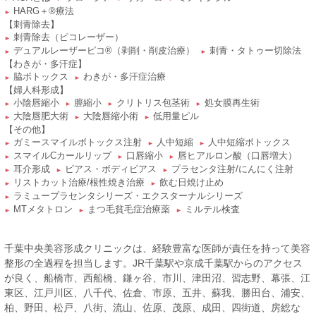
HARG＋®療法
►
【刺青除去】
刺青除去（ピコレーザー）
►
デュアルレーザーピコ®（剥削・削皮治療）
刺青・タトゥー切除法
►
►
【わきが・多汗症】
脇ボトックス
わきが・多汗症治療
►
►
【婦人科形成】
小陰唇縮小
膣縮小
クリトリス包茎術
処女膜再生術
►
►
►
►
大陰唇肥大術
大陰唇縮小術
低用量ピル
►
►
►
【その他】
ガミースマイルボトックス注射
人中短縮
人中短縮ボトックス
►
►
►
スマイルCカールリップ
口唇縮小
唇ヒアルロン酸（口唇増大）
►
►
►
耳介形成
ピアス・ボディピアス
プラセンタ注射/にんにく注射
►
►
►
リストカット治療/根性焼き治療
飲む日焼け止め
►
►
ラミュープラセンタシリーズ・エクスターナルシリーズ
►
MTメタトロン
まつ毛貧毛症治療薬
ミルテル検査
►
►
►
千葉中央美容形成クリニックは、経験豊富な医師が責任を持って美容
整形の全過程を担当します。JR千葉駅や京成千葉駅からのアクセス
が良く、船橋市、西船橋、鎌ヶ谷、市川、津田沼、習志野、幕張、江
東区、江戸川区、八千代、佐倉、市原、五井、蘇我、勝田台、浦安、
柏、野田、松戸、八街、流山、佐原、茂原、成田、四街道、房総な