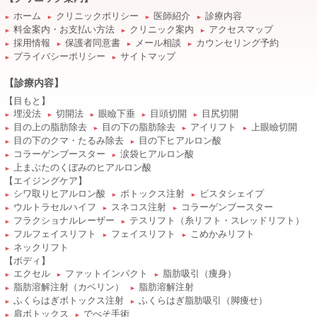
ホーム
クリニックポリシー
医師紹介
診療内容
►
►
►
►
料金案内・お支払い方法
クリニック案内
アクセスマップ
►
►
►
採用情報
保護者同意書
メール相談
カウンセリング予約
►
►
►
►
プライバシーポリシー
サイトマップ
►
►
【診療内容】
【目もと】
埋没法
切開法
眼瞼下垂
目頭切開
目尻切開
►
►
►
►
►
目の上の脂肪除去
目の下の脂肪除去
アイリフト
上眼瞼切開
►
►
►
►
目の下のクマ・たるみ除去
目の下ヒアルロン酸
►
►
コラーゲンブースター
涙袋ヒアルロン酸
►
►
上まぶたのくぼみのヒアルロン酸
►
【エイジングケア】
シワ取りヒアルロン酸
ボトックス注射
ビスタシェイプ
►
►
►
ウルトラセルハイフ
スネコス注射
コラーゲンブースター
►
►
►
フラクショナルレーザー
テスリフト（糸リフト・スレッドリフト）
►
►
フルフェイスリフト
フェイスリフト
こめかみリフト
►
►
►
ネックリフト
►
【ボディ】
エクセル
ファットインパクト
脂肪吸引（痩身）
►
►
►
脂肪溶解注射（カベリン）
脂肪溶解注射
►
►
ふくらはぎボトックス注射
ふくらはぎ脂肪吸引（脚痩せ）
►
►
肩ボトックス
でべそ手術
►
►