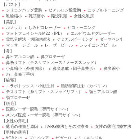
【バスト】
シリコンバッグ豊胸
ヒアルロン酸豊胸
ニップルトーニング
►
►
►
乳輪縮小
乳頭縮小
陥没乳頭
女性化乳房
►
►
►
►
【美肌】
ルメッカ
しみピコレーザー
ピコトーニング
►
►
►
フォトフェイシャルM22（IPL）
エルビウムヤグレーザー
►
►
電気分解法・切除縫縮法
ケミカルピーリング
ダーマペン4
►
►
►
マッサージピール
レーザーピール
シャイニングピール
►
►
►
【鼻】
鼻ヒアルロン酸
鼻プロテーゼ
►
►
鼻糸リフト（テスリフトノーズ / ノーズスレッド）
►
小鼻縮小（外側切除）
鼻尖形成（団子鼻整形）
鼻尖縮小
►
►
►
わし鼻修正手術
►
【輪郭】
エラボトックス・小顔注射
脂肪溶解注射（カベリン）
►
►
テスリフト（糸リフト・スレッドリフト）
顎ヒアルロン酸
►
►
顎プロテーゼ
►
【脱毛】
医療レーザー脱毛（専門サイトへ）
►
メンズ医療レーザー脱毛（専門サイトへ）
►
【女性の薄毛】
薄毛の種類と原因
HARG療法とその治療法
女性の薄毛治療方法
►
►
►
【男性の薄毛】
AGAとは
プロペシア
ザガーロ
ミノキシジル
►
►
►
►