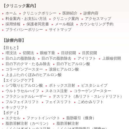
【クリニック案内】
ホーム
クリニックポリシー
医師紹介
診療内容
►
►
►
►
料金案内・お支払い方法
クリニック案内
アクセスマップ
►
►
►
採用情報
保護者同意書
メール相談
カウンセリング予約
►
►
►
►
プライバシーポリシー
サイトマップ
►
►
【診療内容】
【目もと】
埋没法
切開法
眼瞼下垂
目頭切開
目尻切開
►
►
►
►
►
目の上の脂肪除去
目の下の脂肪除去
アイリフト
上眼瞼切開
►
►
►
►
目の下のクマ・たるみ除去
目の下ヒアルロン酸
►
►
コラーゲンブースター
涙袋ヒアルロン酸
►
►
上まぶたのくぼみのヒアルロン酸
►
【エイジングケア】
シワ取りヒアルロン酸
ボトックス注射
ビスタシェイプ
►
►
►
ウルトラセルハイフ
スネコス注射
コラーゲンブースター
►
►
►
フラクショナルレーザー
テスリフト（糸リフト・スレッドリフト）
►
►
フルフェイスリフト
フェイスリフト
こめかみリフト
►
►
►
ネックリフト
►
【ボディ】
エクセル
ファットインパクト
脂肪吸引（痩身）
►
►
►
脂肪溶解注射（カベリン）
脂肪溶解注射
►
►