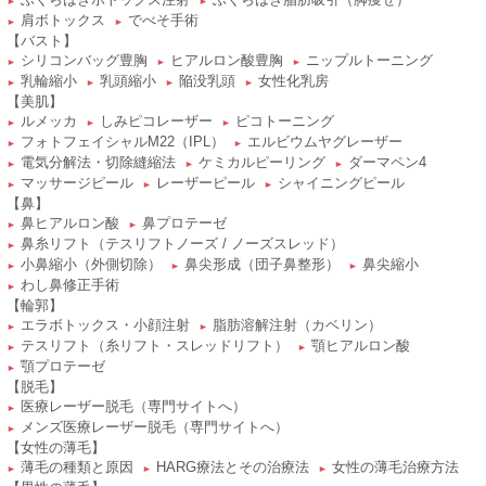
ふくらはぎボトックス注射
ふくらはぎ脂肪吸引（脚痩せ）
►
►
肩ボトックス
でべそ手術
►
►
【バスト】
シリコンバッグ豊胸
ヒアルロン酸豊胸
ニップルトーニング
►
►
►
乳輪縮小
乳頭縮小
陥没乳頭
女性化乳房
►
►
►
►
【美肌】
ルメッカ
しみピコレーザー
ピコトーニング
►
►
►
フォトフェイシャルM22（IPL）
エルビウムヤグレーザー
►
►
電気分解法・切除縫縮法
ケミカルピーリング
ダーマペン4
►
►
►
マッサージピール
レーザーピール
シャイニングピール
►
►
►
【鼻】
鼻ヒアルロン酸
鼻プロテーゼ
►
►
鼻糸リフト（テスリフトノーズ / ノーズスレッド）
►
小鼻縮小（外側切除）
鼻尖形成（団子鼻整形）
鼻尖縮小
►
►
►
わし鼻修正手術
►
【輪郭】
エラボトックス・小顔注射
脂肪溶解注射（カベリン）
►
►
テスリフト（糸リフト・スレッドリフト）
顎ヒアルロン酸
►
►
顎プロテーゼ
►
【脱毛】
医療レーザー脱毛（専門サイトへ）
►
メンズ医療レーザー脱毛（専門サイトへ）
►
【女性の薄毛】
薄毛の種類と原因
HARG療法とその治療法
女性の薄毛治療方法
►
►
►