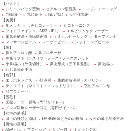
【バスト】
シリコンバッグ豊胸
ヒアルロン酸豊胸
ニップルトーニング
►
►
►
乳輪縮小
乳頭縮小
陥没乳頭
女性化乳房
►
►
►
►
【美肌】
ルメッカ
しみピコレーザー
ピコトーニング
►
►
►
フォトフェイシャルM22（IPL）
エルビウムヤグレーザー
►
►
電気分解法・切除縫縮法
ケミカルピーリング
ダーマペン4
►
►
►
マッサージピール
レーザーピール
シャイニングピール
►
►
►
【鼻】
鼻ヒアルロン酸
鼻プロテーゼ
►
►
鼻糸リフト（テスリフトノーズ / ノーズスレッド）
►
小鼻縮小（外側切除）
鼻尖形成（団子鼻整形）
鼻尖縮小
►
►
►
わし鼻修正手術
►
【輪郭】
エラボトックス・小顔注射
脂肪溶解注射（カベリン）
►
►
テスリフト（糸リフト・スレッドリフト）
顎ヒアルロン酸
►
►
顎プロテーゼ
►
【脱毛】
医療レーザー脱毛（専門サイトへ）
►
メンズ医療レーザー脱毛（専門サイトへ）
►
【女性の薄毛】
薄毛の種類と原因
HARG療法とその治療法
女性の薄毛治療方法
►
►
►
【男性の薄毛】
AGAとは
プロペシア
ザガーロ
ミノキシジル
►
►
►
►