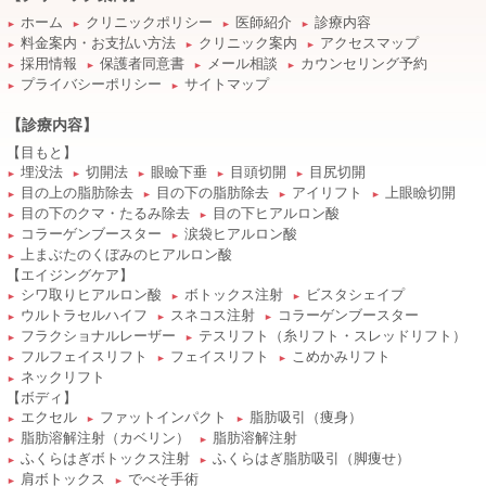
ホーム
クリニックポリシー
医師紹介
診療内容
►
►
►
►
料金案内・お支払い方法
クリニック案内
アクセスマップ
►
►
►
採用情報
保護者同意書
メール相談
カウンセリング予約
►
►
►
►
プライバシーポリシー
サイトマップ
►
►
【診療内容】
【目もと】
埋没法
切開法
眼瞼下垂
目頭切開
目尻切開
►
►
►
►
►
目の上の脂肪除去
目の下の脂肪除去
アイリフト
上眼瞼切開
►
►
►
►
目の下のクマ・たるみ除去
目の下ヒアルロン酸
►
►
コラーゲンブースター
涙袋ヒアルロン酸
►
►
上まぶたのくぼみのヒアルロン酸
►
【エイジングケア】
シワ取りヒアルロン酸
ボトックス注射
ビスタシェイプ
►
►
►
ウルトラセルハイフ
スネコス注射
コラーゲンブースター
►
►
►
フラクショナルレーザー
テスリフト（糸リフト・スレッドリフト）
►
►
フルフェイスリフト
フェイスリフト
こめかみリフト
►
►
►
ネックリフト
►
【ボディ】
エクセル
ファットインパクト
脂肪吸引（痩身）
►
►
►
脂肪溶解注射（カベリン）
脂肪溶解注射
►
►
ふくらはぎボトックス注射
ふくらはぎ脂肪吸引（脚痩せ）
►
►
肩ボトックス
でべそ手術
►
►