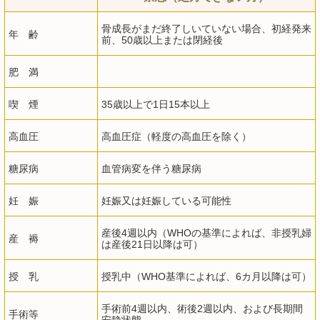
骨成長がまだ終了しいていない場合、初経発来
年 齢
前、50歳以上または閉経後
肥 満
喫 煙
35歳以上で1日15本以上
高血圧
高血圧症（軽度の高血圧を除く）
糖尿病
血管病変を伴う糖尿病
妊 娠
妊娠又は妊娠している可能性
産後4週以内（WHOの基準によれば、非授乳婦
産 褥
は産後21日以降は可）
授 乳
授乳中（WHO基準によれば、6カ月以降は可）
手術前4週以内、術後2週以内、および長期間
手術等