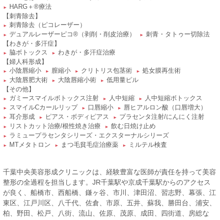
HARG＋®療法
►
【刺青除去】
刺青除去（ピコレーザー）
►
デュアルレーザーピコ®（剥削・削皮治療）
刺青・タトゥー切除法
►
►
【わきが・多汗症】
脇ボトックス
わきが・多汗症治療
►
►
【婦人科形成】
小陰唇縮小
膣縮小
クリトリス包茎術
処女膜再生術
►
►
►
►
大陰唇肥大術
大陰唇縮小術
低用量ピル
►
►
►
【その他】
ガミースマイルボトックス注射
人中短縮
人中短縮ボトックス
►
►
►
スマイルCカールリップ
口唇縮小
唇ヒアルロン酸（口唇増大）
►
►
►
耳介形成
ピアス・ボディピアス
プラセンタ注射/にんにく注射
►
►
►
リストカット治療/根性焼き治療
飲む日焼け止め
►
►
ラミュープラセンタシリーズ・エクスターナルシリーズ
►
MTメタトロン
まつ毛貧毛症治療薬
ミルテル検査
►
►
►
千葉中央美容形成クリニックは、経験豊富な医師が責任を持って美容
整形の全過程を担当します。JR千葉駅や京成千葉駅からのアクセス
が良く、船橋市、西船橋、鎌ヶ谷、市川、津田沼、習志野、幕張、江
東区、江戸川区、八千代、佐倉、市原、五井、蘇我、勝田台、浦安、
柏、野田、松戸、八街、流山、佐原、茂原、成田、四街道、房総な