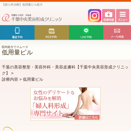
【婦人科治療】低用量ピル処方
院内処方でスムーズ
低用量ピル
千葉の美容整形・美容外科・美容皮膚科【千葉中央美容形成クリニッ
ク】
>
診療内容
>
低用量ピル