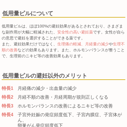
低用量ピルについて
低用量ピルは、ほぼ100%の避妊効果があるとされており、さまざま
な副作用が大幅に軽減された、
安全性の高い避妊薬
です。女性が自ら
の意思で避妊を選択することができる薬です。
また、避妊効果だけではなく、
生理痛の軽減、月経量の減少
や
生理不
順の改善
などの効果もあります。また、ホルモンバランスが整うこと
で、生理前のニキビ等の改善効果もあります。
低用量ピルの避妊以外のメリット
特長1
月経痛の減少・出血量の減少
特長2
月経不順の改善・月経周期が規則正しくなる
特長3
ホルモンバランスの改善によるニキビ等の改善
特長4
子宮外妊娠の発症頻度低下、子宮内膜症、子宮体が
ん、
卵巣がん発症頻度低下