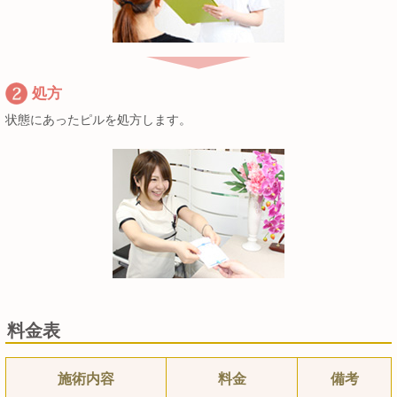
処方
状態にあったピルを処方します。
料金表
施術内容
料金
備考