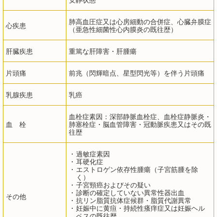
安静状態
肺高血圧症又は心房細動の合併症、心臓弁膜症
心疾患
（亜急性細菌性心内膜炎の既往歴）
肝臓疾患
重篤な肝障害・肝腫瘍
片頭痛
前兆（閃輝暗点、星型閃光等）を伴う片頭痛
乳腺疾患
乳癌
血栓症素因：深部静脈血栓症、血栓症静脈炎・
血 栓
肺塞栓症・脳血管障害・冠動脈疾患又はその既
往歴
・
過敏症素因
・
耳硬化症
・
エストロゲン依存性腫瘍（子宮筋腫を除
く）
・
子宮頸癌およびその疑い
・
診断の確定していない異常性器出血
その他
・
抗リン脂質抗体症候群・脂質代謝異常
・
妊娠中に黄疸・持続性瘙痒症又は妊娠ヘル
ペスの既往歴