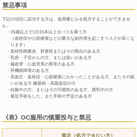
禁忌事項
下記の項目に該当する方は、低用量ピルを処方することができませ
ん。
・
35歳以上で1日15本以上タバコを吸う方
（血栓症や心筋梗塞などの重大な副作用を起こすリスクが高くな
ります）
・
血栓性静脈炎、肝塞栓またはその既住のある方
・
乳癌・子宮がんの方、または疑いがある方
・
脳血管・心血管系の異常のある方
・
肝機能障害のある方
・
高血圧・血栓症・心筋梗塞にかかったことがある方、またその疑
いがある方 糖尿病・高脂血症の方
・
妊娠中の方、またはその可能性のある方、授乳中の方
・
最近手術をした、また手術の予定のある方
《表》OC服用の慎重投与と禁忌
禁忌（処方できない方）