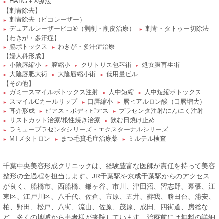
HARG＋®療法
►
【刺青除去】
刺青除去（ピコレーザー）
►
デュアルレーザーピコ®（剥削・削皮治療）
刺青・タトゥー切除法
►
►
【わきが・多汗症】
脇ボトックス
わきが・多汗症治療
►
►
【婦人科形成】
小陰唇縮小
膣縮小
クリトリス包茎術
処女膜再生術
►
►
►
►
大陰唇肥大術
大陰唇縮小術
低用量ピル
►
►
►
【その他】
ガミースマイルボトックス注射
人中短縮
人中短縮ボトックス
►
►
►
スマイルCカールリップ
口唇縮小
唇ヒアルロン酸（口唇増大）
►
►
►
耳介形成
ピアス・ボディピアス
プラセンタ注射/にんにく注射
►
►
►
リストカット治療/根性焼き治療
飲む日焼け止め
►
►
ラミュープラセンタシリーズ・エクスターナルシリーズ
►
MTメタトロン
まつ毛貧毛症治療薬
ミルテル検査
►
►
►
千葉中央美容形成クリニックは、経験豊富な医師が責任を持って美容
整形の全過程を担当します。JR千葉駅や京成千葉駅からのアクセス
が良く、船橋市、西船橋、鎌ヶ谷、市川、津田沼、習志野、幕張、江
東区、江戸川区、八千代、佐倉、市原、五井、蘇我、勝田台、浦安、
柏、野田、松戸、八街、流山、佐原、茂原、成田、四街道、房総な
ど、多くの地域から患者様が来院しています。治療前には無料の詳細