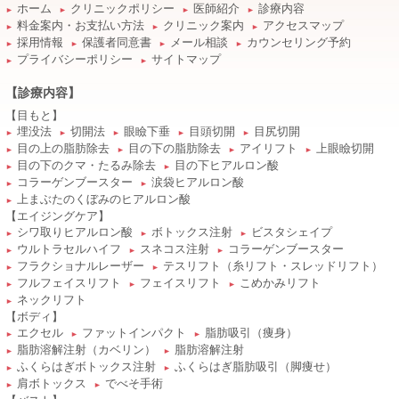
ホーム
クリニックポリシー
医師紹介
診療内容
►
►
►
►
料金案内・お支払い方法
クリニック案内
アクセスマップ
►
►
►
採用情報
保護者同意書
メール相談
カウンセリング予約
►
►
►
►
プライバシーポリシー
サイトマップ
►
►
【診療内容】
【目もと】
埋没法
切開法
眼瞼下垂
目頭切開
目尻切開
►
►
►
►
►
目の上の脂肪除去
目の下の脂肪除去
アイリフト
上眼瞼切開
►
►
►
►
目の下のクマ・たるみ除去
目の下ヒアルロン酸
►
►
コラーゲンブースター
涙袋ヒアルロン酸
►
►
上まぶたのくぼみのヒアルロン酸
►
【エイジングケア】
シワ取りヒアルロン酸
ボトックス注射
ビスタシェイプ
►
►
►
ウルトラセルハイフ
スネコス注射
コラーゲンブースター
►
►
►
フラクショナルレーザー
テスリフト（糸リフト・スレッドリフト）
►
►
フルフェイスリフト
フェイスリフト
こめかみリフト
►
►
►
ネックリフト
►
【ボディ】
エクセル
ファットインパクト
脂肪吸引（痩身）
►
►
►
脂肪溶解注射（カベリン）
脂肪溶解注射
►
►
ふくらはぎボトックス注射
ふくらはぎ脂肪吸引（脚痩せ）
►
►
肩ボトックス
でべそ手術
►
►