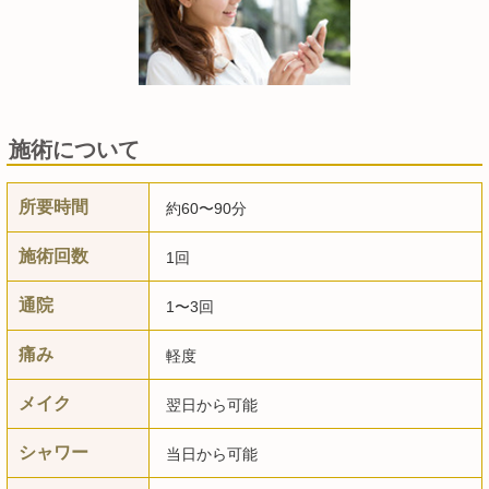
施術について
所要時間
約60〜90分
施術回数
1回
通院
1〜3回
痛み
軽度
メイク
翌日から可能
シャワー
当日から可能