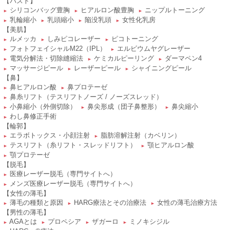
【バスト】
シリコンバッグ豊胸
ヒアルロン酸豊胸
ニップルトーニング
►
►
►
乳輪縮小
乳頭縮小
陥没乳頭
女性化乳房
►
►
►
►
【美肌】
ルメッカ
しみピコレーザー
ピコトーニング
►
►
►
フォトフェイシャルM22（IPL）
エルビウムヤグレーザー
►
►
電気分解法・切除縫縮法
ケミカルピーリング
ダーマペン4
►
►
►
マッサージピール
レーザーピール
シャイニングピール
►
►
►
【鼻】
鼻ヒアルロン酸
鼻プロテーゼ
►
►
鼻糸リフト（テスリフトノーズ / ノーズスレッド）
►
小鼻縮小（外側切除）
鼻尖形成（団子鼻整形）
鼻尖縮小
►
►
►
わし鼻修正手術
►
【輪郭】
エラボトックス・小顔注射
脂肪溶解注射（カベリン）
►
►
テスリフト（糸リフト・スレッドリフト）
顎ヒアルロン酸
►
►
顎プロテーゼ
►
【脱毛】
医療レーザー脱毛（専門サイトへ）
►
メンズ医療レーザー脱毛（専門サイトへ）
►
【女性の薄毛】
薄毛の種類と原因
HARG療法とその治療法
女性の薄毛治療方法
►
►
►
【男性の薄毛】
AGAとは
プロペシア
ザガーロ
ミノキシジル
►
►
►
►