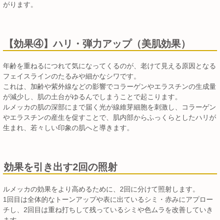
がります。
【効果④】ハリ・弾力アップ（美肌効果）
年齢を重ねるにつれて気になってくるのが、老けて見える原因となる
フェイスラインのたるみや細かなシワです。
これは、加齢や紫外線などの影響でコラーゲンやエラスチンの生成量
が減少し、肌の土台がゆるんでしまうことで起こります。
ルメッカの肌の深部にまで届く光が線維芽細胞を刺激し、コラーゲン
やエラスチンの産生を促すことで、肌内部からふっくらとしたハリが
生まれ、若々しい印象の肌へと導きます。
効果を引き出す2回の照射
ルメッカの効果をより高めるために、2回に分けて照射します。
1回目は全体的なトーンアップや表に出ているシミ・赤みにアプロー
チし、2回目は重ね打ちして残っているシミや色ムラを改善していき
ます。