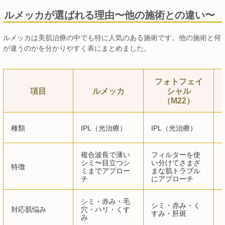
ルメッカが選ばれる理由〜他の施術との違い〜
ルメッカは美肌治療の中でも特に人気のある施術です。他の施術と何
が違うのかを分かりやすく表にまとめました。
フォトフェイ
項目
ルメッカ
シャル
（M22）
種類
IPL（光治療）
IPL（光治療）
複合波長で薄い
フィルターを使
シミ〜目立つシ
い分けてさまざ
特徴
ミまでアプロー
まな肌トラブル
チ
にアプローチ
シミ・赤み・毛
シミ・赤み・く
対応肌悩み
穴・ハリ・くす
すみ・肝斑
み