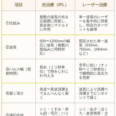
項目
光治療（IPL）
レーザー治療
複数の波長の光を
単一波長のレーザ
広範囲に照射し、
ーを集中的に照射
①仕組み
肌全体にマイルド
し、特定のターゲ
に作用
ットを破壊
500〜1200nmの幅
固定された単一波
広い波長（複数の
長（532nm、
②波長
肌悩みに同時対
755nm、1064nm
応）
など）
非常に短い（ナノ
長め（ミリ秒単
③パルス幅（照
秒〜ミリ秒単位）
位）で熱をじわじ
射時間）
で瞬間的に高出力
わ与える
を照射
表皮〜真皮浅層ま
波長により浅層〜
④届く深さ
でまんべんなく届
深層までピンポイ
く
ントで届く
シミ・くすみ・赤
シミ・あざ・ほく
ら顔・毛穴・ハリ
ろ・血管病変・タ
⑤適応症状