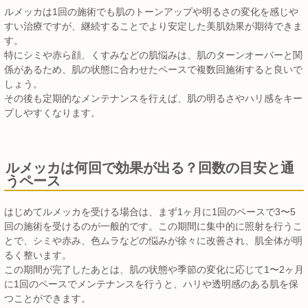
ルメッカは1回の施術でも肌のトーンアップや明るさの変化を感じや
すい治療ですが、継続することでより安定した美肌効果が期待できま
す。
特にシミや赤ら顔、くすみなどの肌悩みは、肌のターンオーバーと関
係があるため、肌の状態に合わせたペースで複数回施術すると良いで
しょう。
その後も定期的なメンテナンスを行えば、肌の明るさやハリ感をキー
プしやすくなります。
ルメッカは何回で効果が出る？回数の目安と通
うペース
はじめてルメッカを受ける場合は、まず1ヶ月に1回のペースで3〜5
回の施術を受けるのが一般的です。この期間に集中的に照射を行うこ
とで、シミや赤み、色ムラなどの悩みが徐々に改善され、肌全体が明
るく整います。
この期間が完了したあとは、肌の状態や季節の変化に応じて1〜2ヶ月
に1回のペースでメンテナンスを行うと、ハリや透明感のある肌を保
つことができます。