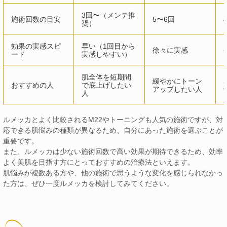
3回〜（メンテ推
施術回数の目安
5〜6回
奨）
効果の実感スピ
早い（1回目から
徐々に実感
ード
実感しやすい）
肌全体を短期間
緩やかにトーン
おすすめの人
で底上げしたい
アップしたい人
人
ルメッカとよく比較されるM22やトーニングも人気の施術ですが、対
応できる肌悩みの種類が異なるため、自分にあった施術を選ぶことが
重要です。
また、ルメッカは少ない施術回数で高い効果が期待できるため、効率
よく美肌を目指す方にとっておすすめの治療法といえます。
肌悩みが複数ある方や、他の施術で思うような変化を感じられなかっ
た方は、ぜひ一度ルメッカを検討してみてください。