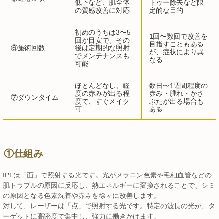
低下など、肌全体
トゥー除去など限
の質感改善に対応
定的な目的
初めのうちは3〜5
1回〜数回で改善を
回が目安で、その
目指すこともある
⑥施術回数
後は定期的な照射
が、症状により異
でメンテナンスも
なる
可能
ほとんどなし。軽
数日〜1週間程度の
度の赤みが出る程
赤み・腫れ・かさ
⑦ダウンタイム
度で、すぐメイク
ぶたが出る場合も
可
ある
①仕組み
IPLは「面」で照射する光です。光がメラニン色素や毛細血管などの
肌トラブルの原因に反応し、熱エネルギーに変換されることで、シミ
の原因となる色素沈着や赤みを徐々に改善します。
対して、レーザーは「点」で照射する光です。特定の波長の光が、タ
ーゲットに高密度で集中し、強力に働きかけます。