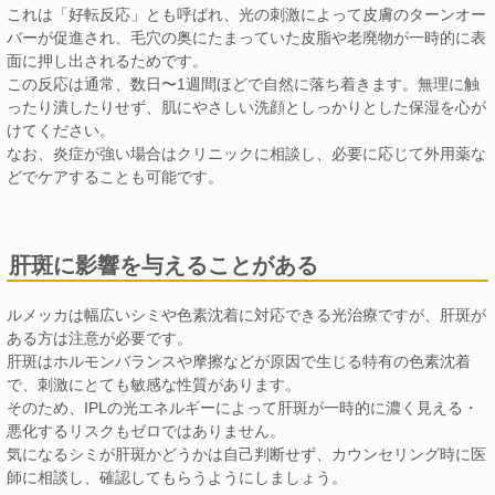
これは「好転反応」とも呼ばれ、光の刺激によって皮膚のターンオー
バーが促進され、毛穴の奥にたまっていた皮脂や老廃物が一時的に表
面に押し出されるためです。
この反応は通常、数日〜1週間ほどで自然に落ち着きます。無理に触
ったり潰したりせず、肌にやさしい洗顔としっかりとした保湿を心が
けてください。
なお、炎症が強い場合はクリニックに相談し、必要に応じて外用薬な
どでケアすることも可能です。
肝斑に影響を与えることがある
ルメッカは幅広いシミや色素沈着に対応できる光治療ですが、肝斑が
ある方は注意が必要です。
肝斑はホルモンバランスや摩擦などが原因で生じる特有の色素沈着
で、刺激にとても敏感な性質があります。
そのため、IPLの光エネルギーによって肝斑が一時的に濃く見える・
悪化するリスクもゼロではありません。
気になるシミが肝斑かどうかは自己判断せず、カウンセリング時に医
師に相談し、確認してもらうようにしましょう。