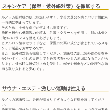
スキンケア（保湿・紫外線対策）を徹底する
ルメッカ照射後の肌は乾燥しやすく、水分の蒸発を防ぐバリア機能も
一時的に弱まっています。
そのため、十分な保湿が何よりも重要です。
施術当日から低刺激の化粧水・乳液・クリームを使用し、肌の水分と
油分のバランスを整えてあげましょう。
ヒアルロン酸やセラミドなど、保湿力の高い成分が含まれているスキ
ンケア製品がおすすめです。
また、紫外線対策も徹底してください。施術後の肌は紫外線の影響を
受けやすく、少しの日差しでも色素沈着やシミの原因になることがあ
ります。外出時は日焼け止めを使用し、帽子や日傘などの物理的な防
御も取り入れると安心です。
サウナ・エステ・激しい運動は控える
ルメッカ施術後は、身体が温まりすぎるような行動を避けてくださ
い。
施術直後の肌は熱を帯びており、血行が促進されることで炎症が悪化