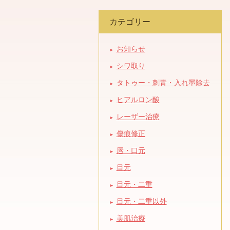
カテゴリー
お知らせ
シワ取り
タトゥー・刺青・入れ墨除去
ヒアルロン酸
レーザー治療
傷痕修正
唇・口元
目元
目元・二重
目元・二重以外
美肌治療