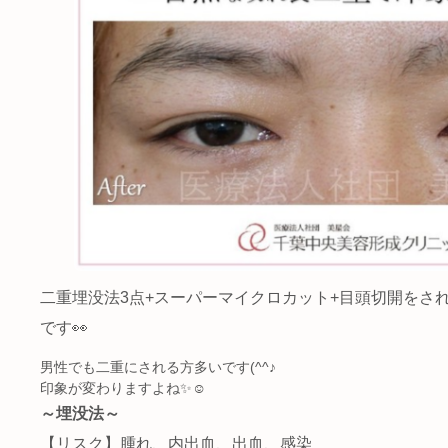
二重埋没法3点+スーパーマイクロカット+目頭切開をさ
です👀
男性でも二重にされる方多いです(^^♪
印象が変わりますよね✨☺
～埋没法～
【リスク】腫れ、内出血、出血、感染