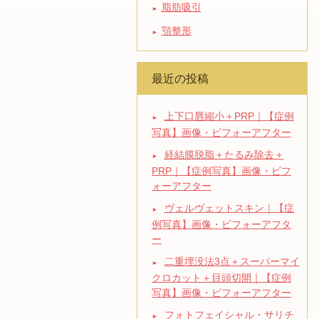
脂肪吸引
顎整形
最近の投稿
上下口唇縮小＋PRP｜【症例
写真】画像・ビフォーアフター
経結膜脱脂＋たるみ除去＋
PRP｜【症例写真】画像・ビフ
ォーアフター
ヴェルヴェットスキン｜【症
例写真】画像・ビフォーアフタ
ー
二重埋没法3点＋スーパーマイ
クロカット＋目頭切開｜【症例
写真】画像・ビフォーアフター
フォトフェイシャル・サリチ