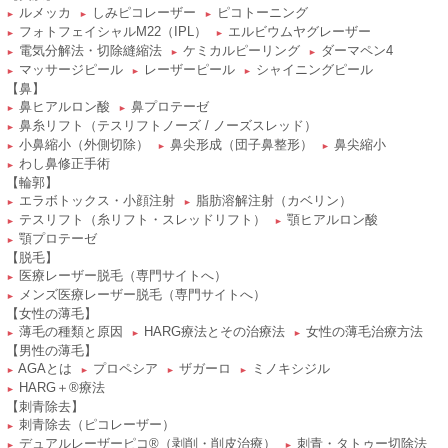
ルメッカ
しみピコレーザー
ピコトーニング
►
►
►
フォトフェイシャルM22（IPL）
エルビウムヤグレーザー
►
►
電気分解法・切除縫縮法
ケミカルピーリング
ダーマペン4
►
►
►
マッサージピール
レーザーピール
シャイニングピール
►
►
►
【鼻】
鼻ヒアルロン酸
鼻プロテーゼ
►
►
鼻糸リフト（テスリフトノーズ / ノーズスレッド）
►
小鼻縮小（外側切除）
鼻尖形成（団子鼻整形）
鼻尖縮小
►
►
►
わし鼻修正手術
►
【輪郭】
エラボトックス・小顔注射
脂肪溶解注射（カベリン）
►
►
テスリフト（糸リフト・スレッドリフト）
顎ヒアルロン酸
►
►
顎プロテーゼ
►
【脱毛】
医療レーザー脱毛（専門サイトへ）
►
メンズ医療レーザー脱毛（専門サイトへ）
►
【女性の薄毛】
薄毛の種類と原因
HARG療法とその治療法
女性の薄毛治療方法
►
►
►
【男性の薄毛】
AGAとは
プロペシア
ザガーロ
ミノキシジル
►
►
►
►
HARG＋®療法
►
【刺青除去】
刺青除去（ピコレーザー）
►
デュアルレーザーピコ®（剥削・削皮治療）
刺青・タトゥー切除法
►
►