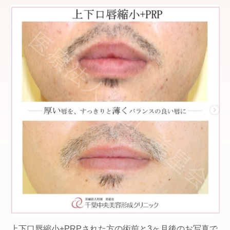
上下口唇縮小+PRPされた方の術前と3ヶ月後のお写真で