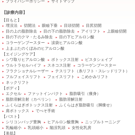
プライバシーポリシー
サイトマップ
►
►
【診療内容】
【目もと】
埋没法
切開法
眼瞼下垂
目頭切開
目尻切開
►
►
►
►
►
目の上の脂肪除去
目の下の脂肪除去
アイリフト
上眼瞼切開
►
►
►
►
目の下のクマ・たるみ除去
目の下ヒアルロン酸
►
►
コラーゲンブースター
涙袋ヒアルロン酸
►
►
上まぶたのくぼみのヒアルロン酸
►
【エイジングケア】
シワ取りヒアルロン酸
ボトックス注射
ビスタシェイプ
►
►
►
ウルトラセルハイフ
スネコス注射
コラーゲンブースター
►
►
►
フラクショナルレーザー
テスリフト（糸リフト・スレッドリフト）
►
►
フルフェイスリフト
フェイスリフト
こめかみリフト
►
►
►
ネックリフト
►
【ボディ】
エクセル
ファットインパクト
脂肪吸引（痩身）
►
►
►
脂肪溶解注射（カベリン）
脂肪溶解注射
►
►
ふくらはぎボトックス注射
ふくらはぎ脂肪吸引（脚痩せ）
►
►
肩ボトックス
でべそ手術
►
►
【バスト】
シリコンバッグ豊胸
ヒアルロン酸豊胸
ニップルトーニング
►
►
►
乳輪縮小
乳頭縮小
陥没乳頭
女性化乳房
►
►
►
►
【美肌】