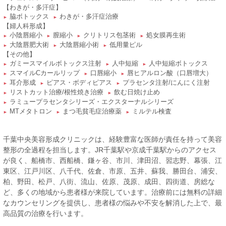
【わきが・多汗症】
脇ボトックス
わきが・多汗症治療
►
►
【婦人科形成】
小陰唇縮小
膣縮小
クリトリス包茎術
処女膜再生術
►
►
►
►
大陰唇肥大術
大陰唇縮小術
低用量ピル
►
►
►
【その他】
ガミースマイルボトックス注射
人中短縮
人中短縮ボトックス
►
►
►
スマイルCカールリップ
口唇縮小
唇ヒアルロン酸（口唇増大）
►
►
►
耳介形成
ピアス・ボディピアス
プラセンタ注射/にんにく注射
►
►
►
リストカット治療/根性焼き治療
飲む日焼け止め
►
►
ラミュープラセンタシリーズ・エクスターナルシリーズ
►
MTメタトロン
まつ毛貧毛症治療薬
ミルテル検査
►
►
►
千葉中央美容形成クリニックは、経験豊富な医師が責任を持って美容
整形の全過程を担当します。JR千葉駅や京成千葉駅からのアクセス
が良く、船橋市、西船橋、鎌ヶ谷、市川、津田沼、習志野、幕張、江
東区、江戸川区、八千代、佐倉、市原、五井、蘇我、勝田台、浦安、
柏、野田、松戸、八街、流山、佐原、茂原、成田、四街道、房総な
ど、多くの地域から患者様が来院しています。治療前には無料の詳細
なカウンセリングを提供し、患者様の悩みや不安を解消した上で、最
高品質の治療を行います。