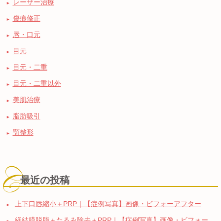
レーザー治療
傷痕修正
唇・口元
目元
目元・二重
目元・二重以外
美肌治療
脂肪吸引
顎整形
最近の投稿
上下口唇縮小＋PRP｜【症例写真】画像・ビフォーアフター
経結膜脱脂＋たるみ除去＋PRP｜【症例写真】画像・ビフォー